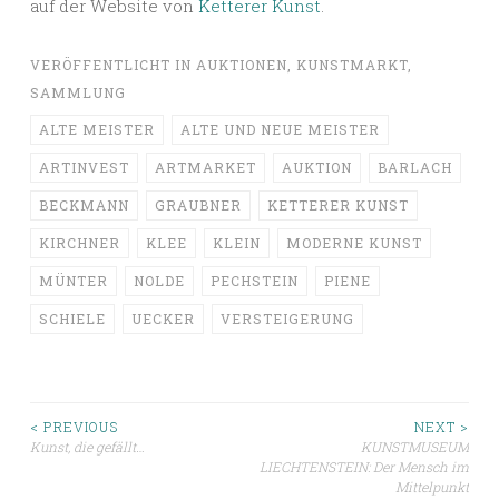
auf der Website von
Ketterer Kunst
.
VERÖFFENTLICHT IN
AUKTIONEN
,
KUNSTMARKT
,
SAMMLUNG
ALTE MEISTER
ALTE UND NEUE MEISTER
ARTINVEST
ARTMARKET
AUKTION
BARLACH
BECKMANN
GRAUBNER
KETTERER KUNST
KIRCHNER
KLEE
KLEIN
MODERNE KUNST
MÜNTER
NOLDE
PECHSTEIN
PIENE
SCHIELE
UECKER
VERSTEIGERUNG
Beitragsnavigation
< PREVIOUS
NEXT >
Kunst, die gefällt…
KUNSTMUSEUM
LIECHTENSTEIN: Der Mensch im
Mittelpunkt