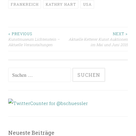
FRANKREICH
KATHRY HART
USA
Beitragsnavigation
< PREVIOUS
NEXT >
Kunstmuseum Lichtenstein –
Aktuelle Ketterer Kunst Auktionen
Aktuelle Veranstaltungen
im Mai und Juni 2015
Suchen
nach:
Neueste Beiträge