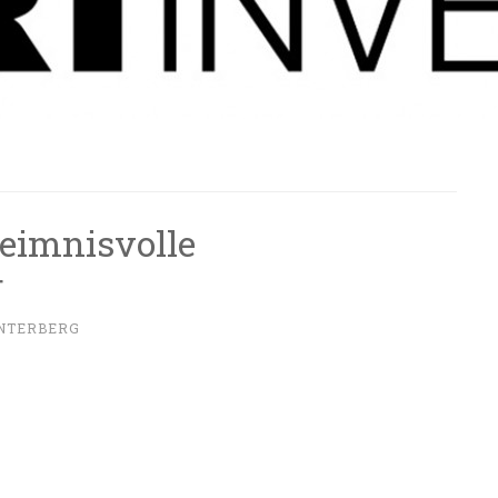
eimnisvolle
r
INTERBERG