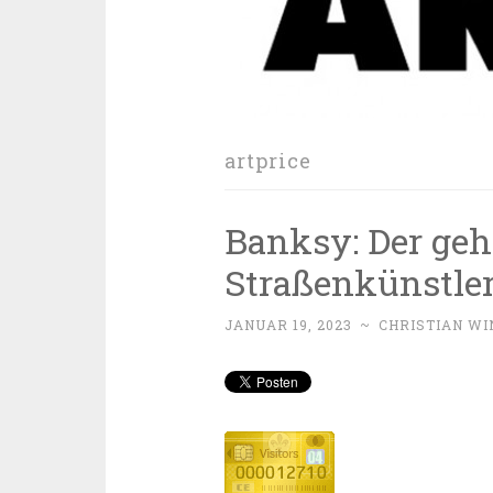
artprice
Banksy: Der geh
Straßenkünstle
JANUAR 19, 2023
~
CHRISTIAN W